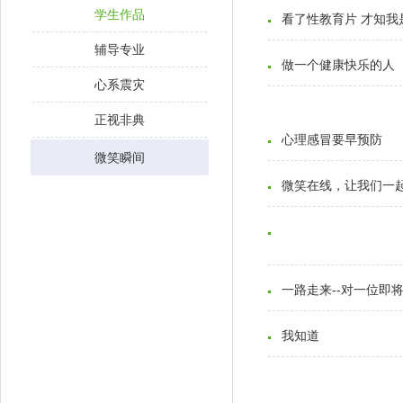
健康教育
学生作品
看了性教育片 才知我
活动现场
辅导专业
做一个健康快乐的人
心系震灾
正视非典
心理感冒要早预防
微笑瞬间
微笑在线，让我们一
中心活动
拓展训练
宣传海报
一路走来--对一位即
中心画册
我知道