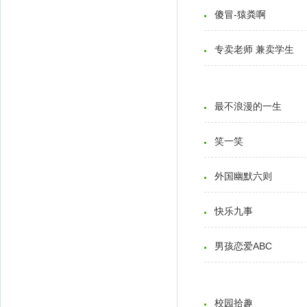
精彩错觉
傻冒-猿粪啊
森田疗法
专卖老师 兼卖学生
最不浪漫的一生
笑一笑
外国幽默六则
快乐九事
男孩恋爱ABC
校园拾趣