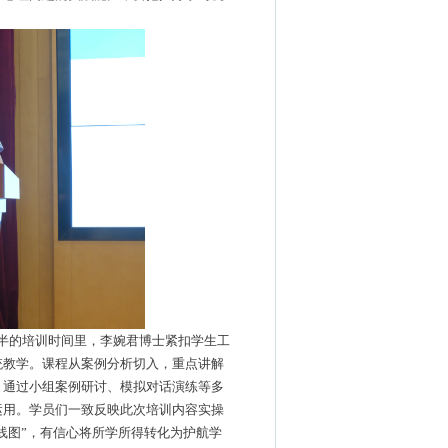
半的培训时间里，李婉君博士紧扣学生工
统教学。课程从
案例分析切入
，重点讲解
。
通过
小组案例研讨、模拟对话演练等多
运用
。
学员们一致反映
此次培训
内容实操
线图”，
有信心将所学所得
转化为护航学