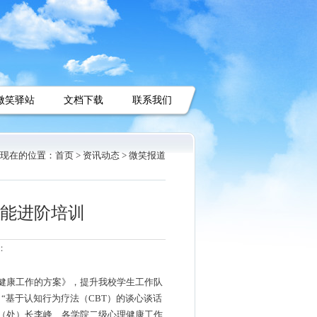
微笑驿站
文档下载
联系我们
现在的位置：
首页 >
资讯动态 >
微笑报道
能进阶培训
：
健康工作的方案》
，
提升我校学生工作队
了
“
基于认知行为疗法（
CBT）的谈心谈话
（处）长李峰、各学院二级心理健康工作