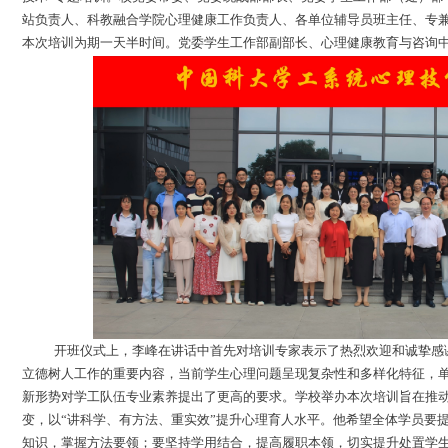
站负责人、科教融合学院心理健康工作负责人、各单位辅导员班主任、专
本次培训为期一天半时间。党委学生工作部副部长、心理健康教育与咨询
开班仪式上，李峰在讲话中首先对培训专家表示了热烈欢迎和诚挚感
立德树人工作的重要内容，当前学生心理问题呈现复杂性和多样化特征，
新形势对学工队伍专业素养提出了更高的要求。学校举办本次培训旨在推
变，以“讲科学、有方法、重实效”提升心理育人水平。他希望全体学员要
知识，掌握方法要领；要坚持学用结合，提高履职本领，切实提升处置学