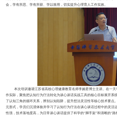
会，学有所思、学有所获、学以致用，切实提升心理育人工作实效。
本次
培训
邀请
江苏省高校心理健康教育名师李婉君博士
主讲。在一天
作实际，聚焦
把
认知行为疗法转化为谈心谈话实战工具的核心目标展开系
了
认知三角的循环关系，辨别
认知陷阱
，提升想法灵活性
等核心技术要点
元形式，学员
们沉浸体验并学习了认知行为疗法在谈心谈话过程中的
灵活
性强
，技术
落地度高，
为日常谈心谈话提供了科学的
“脚手架”和清晰的“路