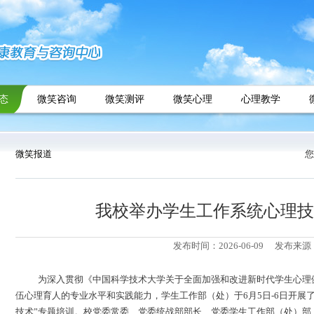
态
微笑咨询
微笑测评
微笑心理
心理教学
微笑报道
您
我校举办学生工作系统心理技
发布时间：2026-06-09
发布来源
为
深入贯彻《中国科学技术大学关于全面加强和改进新时代学生心理
伍心理育人的专业水平和实践能力，学生工作部（处）于
6
月
5
日
-
6
日开展
技术
”专题培训。
校党委常委、党委统战部部长、党委学生工作部（处）部