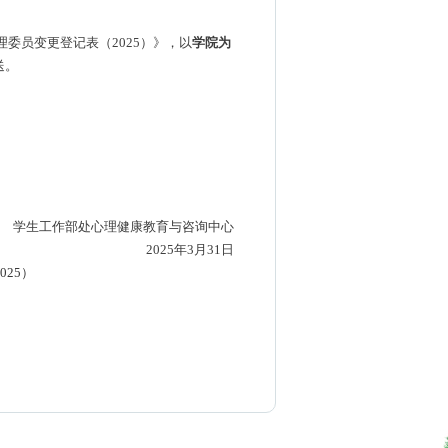
理委员变更登记表（
2025
）》，以
学院为
送。
学生工作部处心理健康教育与咨询中心
2025
年
3
月
3
1
日
25）