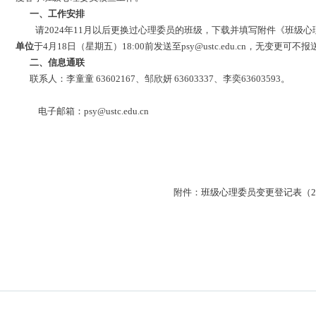
一、工作安排
请
2024
年
11
月以后更换过心理委员的班级，下载并填写附件《班级心
单位
于
4
月
18
日（星期五）
18:00
前发送至
psy@ustc.edu.cn
，无变更可不报
二、信息通联
联系人：
李童童
63602167
、邹欣妍
63603337
、李奕
63603593
。
电子邮箱：
psy@ustc.edu.cn
附件：
班级心理委员变更登记表（20