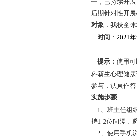
一，已持续开展
后期针对性开展
对象
：我校全体
时间
：
2021
年
提示：
使用
可
科新生心理健康
参与，认真作答
实施步骤
：
1
、班主任组
持
1-2
位间隔，
2
、使用手机