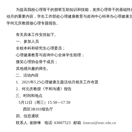
为提高我校心理骨干的朋辈互助知识和技能，发挥心理骨干的基础性
动月的重要内容，学生工作部处心理健康教育与咨询中心特举办心理健康
学何元庆教授做心理专题报告。
有关具体工作安排如下。
一、参加人员
全校本科和研究生心理委员；
心理健康教育与咨询中心全体学生助理；
微笑心理协会骨干成员；
其他感兴趣的师生。
二、活动内容
1
、
2021
年
5
.
25
心理健康主题活动月相关工作布置
2
、何元庆教授《平和沟通》报告
三、时间和地点
5
月
12
日（周三）
15:50—17:50
西区
3B103
报告厅
四、信息通联
联系人
:
崔静琳
电话
:
63607523
邮箱
:
linncui@ustc.edu.cn