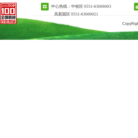
中心热线：中校区 0551-63606003
高新园区 0551-63600021
CopyRi