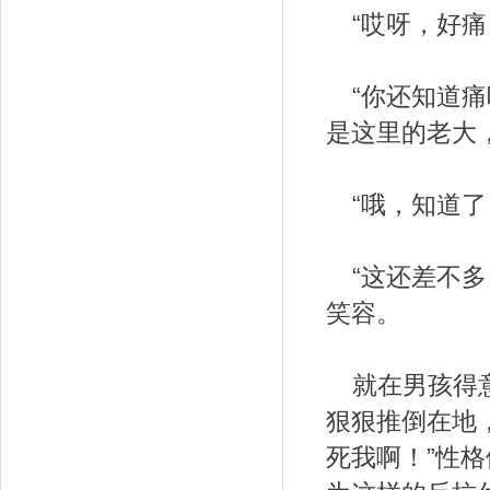
“哎呀，好痛
“你还知道痛
是这里的老大
“哦，知道了
“这还差不多
笑容。
就在男孩得意
狠狠推倒在地
死我啊！”性