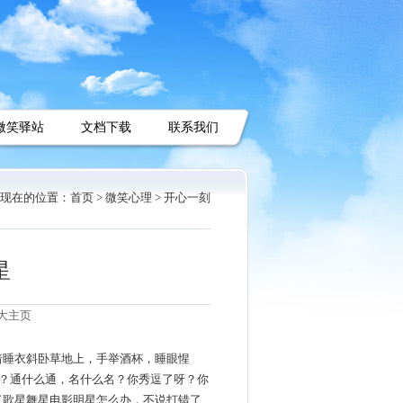
微笑驿站
文档下载
联系我们
现在的位置：
首页 >
微笑心理 >
开心一刻
星
大主页
着睡衣斜卧草地上，手举酒杯，睡眼惺
？通什么通，名什么名？你秀逗了呀？你
了歌星舞星电影明星怎么办，不说打错了