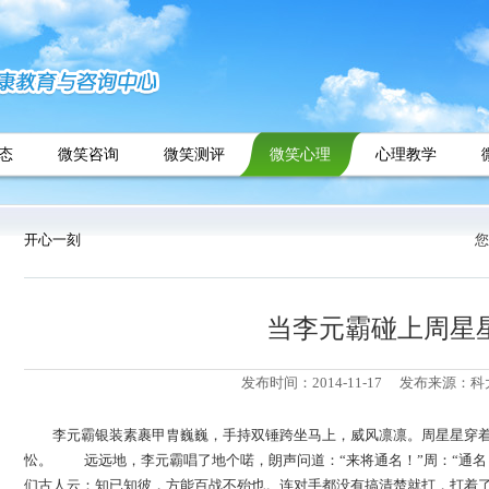
态
微笑咨询
微笑测评
微笑心理
心理教学
开心一刻
您
当李元霸碰上周星
发布时间：2014-11-17
发布来源：科
李元霸银装素裹甲胄巍巍，手持双锤跨坐马上，威风凛凛。周星星穿
忪。 远远地，李元霸唱了地个喏，朗声问道：“来将通名！”周：“通名
们古人云：知已知彼，方能百战不殆也。连对手都没有搞清楚就打，打着