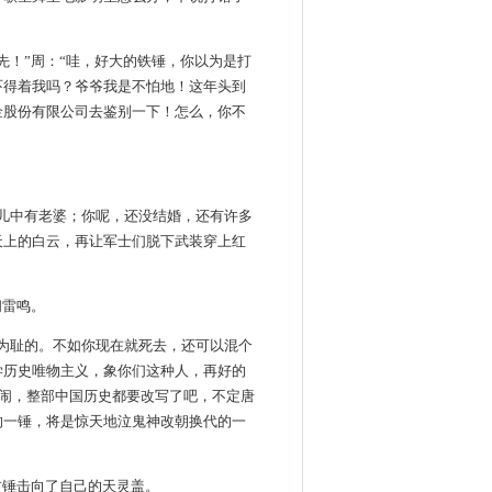
先！”周：“哇，好大的铁锤，你以为是打
吓得着我吗？爷爷我是不怕地！这年头到
金股份有限公司去鉴别一下！怎么，你不
儿中有老婆；你呢，还没结婚，还有许多
天上的白云，再让军士们脱下武装穿上红
闪雷鸣。
为耻的。不如你现在就死去，还可以混个
学历史唯物主义，象你们这种人，再好的
一闹，整部中国历史都要改写了吧，不定唐
的一锤，将是惊天地泣鬼神改朝换代的一
右锤击向了自己的天灵盖。