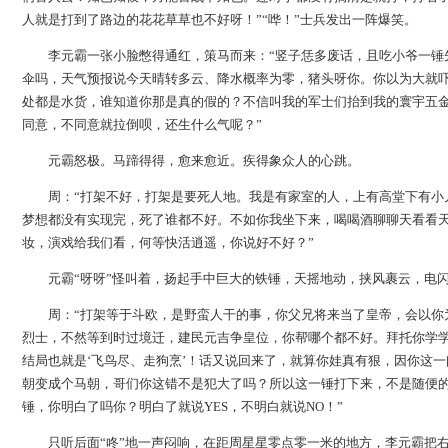
人就是打到了路边的花花草草也不好呀！”“哗！”士兵发出一阵爆笑。
李元霸一张小脸憋得通红，策马而来：“竖子恁多废话，且吃小爷一锤
伞吗，天气预报说今天晴转多云、降水概率为零，猪头呀你。你以为大就
处都是水货，谁知道你那是真的假的？不信叫我的军士们抬到我的寰宇五
同意，不同意就拉倒呗，还生什么气呢？”
元霸怒极。马蹄得得，愈来愈近。疾得象众人的心跳。
周：“打架不好，打架是要死人地。我是有家室的人，上有高堂下有小
梦想都没有实现完，死了谁都不好。不如你我坐下来，喝喝酒聊聊天看看
妆，演戏给我们看，何等快活逍遥，你说好不好？”
元霸“呀呀”怪叫着，扬起手中巨大的铁锤，天摇地动，挟风裹云，电
周：“打架等于斗欧，是野蛮人干的事，你父兄将来当了皇帝，会以你
烈士，不然等到时过境迁，建民元吉争皇位，你帮哪个都不好。拜托你学
结局也就是‘飞鸟尽、走狗烹’！话又说回来了，就算你娃真有狠，因你这
朝变成个马朝，哥们你这错不是犯大了吗？所以这一锤打下来，不是随便
锤，你明白了吗你？明白了就说YES，不明白就说NO！”
只听后面“咚”地一声闷响，在距周星星零点零一米的地方，李元霸把